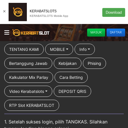
×
KERABATSLOTS
Download
KERABATSLOTS Mobile App
MASUK
DAFTAR
TENTANG KAMI
MOBILE
Info
Bertanggung Jawab
Kebijakan
Phising
Kalkulator Mix Parlay
Cara Betting
Video Kerabatslots
DEPOSIT QRIS
RTP Slot KERABATSLOT
1. Setelah sukses login, pilih TANGKAS. Silahkan