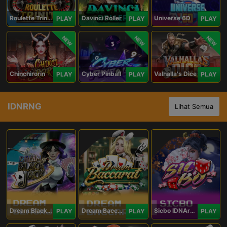
Roulette Trinity
Davinci Roller
Universe 6D
PLAY
PLAY
PLAY
NEW
NEW
NEW
Chinchirorin
Cyber Pinball
Valhalla's Dice
PLAY
PLAY
PLAY
IDNRNG
Lihat Semua
Dream Blackjack
Dream Baccarat
Sicbo IDNArcade
PLAY
PLAY
PLAY