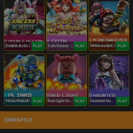
Double Action Roulette
Coin Pusher
Minesweeper Hollywood
PLAY
PLAY
PLAY
Plinko Pinball
Red Light Green Light
Haunted Haven
PLAY
PLAY
PLAY
IDNRAFFLE