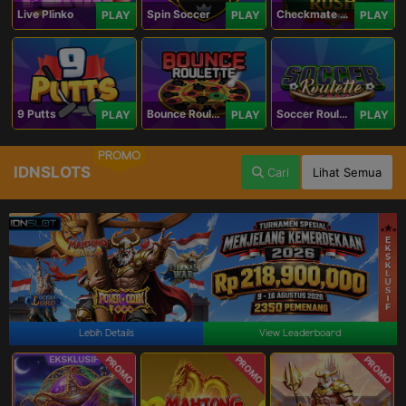
Live Plinko
Spin Soccer
Checkmate Rush
PLAY
PLAY
PLAY
9 Putts
Bounce Roulette
Soccer Roulette
PLAY
PLAY
PLAY
PROMO
IDNSLOTS
Cari
Lihat Semua
Lebih Details
View Leaderboard
PROMO
PROMO
PROMO