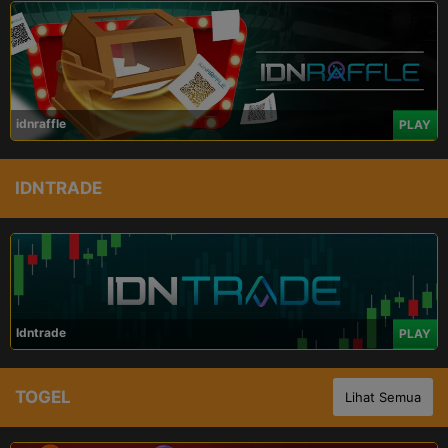
idnraffle
PLAY
IDNTRADE
Idntrade
PLAY
TOGEL
Lihat Semua