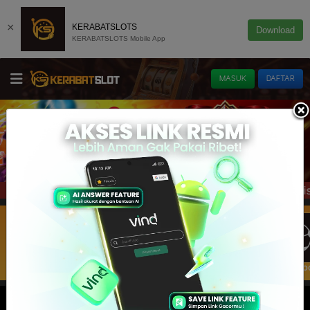
×
KERABATSLOTS
Download
KERABATSLOTS Mobile App
MASUK
DAFTAR
sif hanya di KERABATSLOT, 100% gratis! Buruan main dan m
Info :
E-LOTTERY
IDNRAFFLE
IDNRNG
SLOT
SPORTBO
SLOT